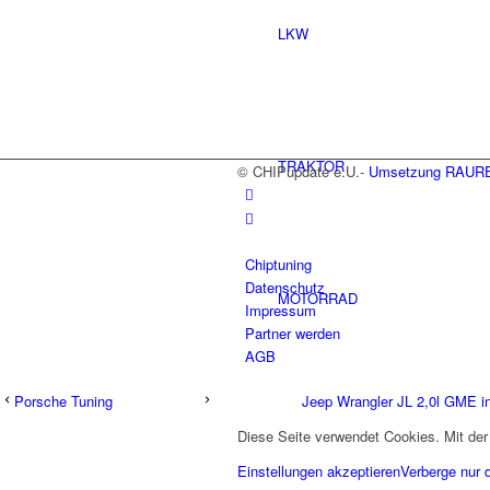
LKW
TRAKTOR
© CHIPupdate e.U.-
Umsetzung RAURE
Chiptuning
Datenschutz
MOTORRAD
Impressum
Partner werden
AGB
Porsche Tuning
Jeep Wrangler JL 2,0l GME in
WOHNMOBIL
Diese Seite verwendet Cookies. Mit der
Einstellungen akzeptieren
Verberge nur 