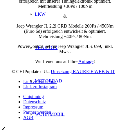
erfolgreich mit unserer Tuningelektronik optimiert.
Mehrleistung +30Ps / 100Nm
LKW
&
Jeep Wrangler JL 2,2l CRD Modelle 200Ps / 450Nm
(Euro 6d) erfolgreich entwickelt & optimiert.
Mehrleistung +40Ps / 80Nm.
PowerControl Set für Jeep Wrangler JL € 699,- inkl.
TRAKTOR
Mwst.
Wir freuen uns auf Ihre
Anfrage
!
© CHIPupdate e.U.-
Umsetzung RAUREIF WEB & IT
MOTORRAD
Link zu Facebook
Link zu Instagram
Chiptuning
Datenschutz
Impressum
Partner werden
WOHNMOBIL
AGB