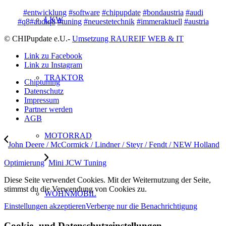
#
entwicklung
#
software
#
chipupdate
#
bondaustria
#
audi
LKW
#
q8
#
audiq8
#
tuning
#
neuestetechnik
#
immeraktuell
#
austria
© CHIPupdate e.U.-
Umsetzung RAUREIF WEB & IT
Link zu Facebook
Link zu Instagram
TRAKTOR
Chiptuning
Datenschutz
Impressum
Partner werden
AGB
MOTORRAD
John Deere / McCormick / Lindner / Steyr / Fendt / NEW Holland
Optimierung
Mini JCW Tuning
Diese Seite verwendet Cookies. Mit der Weiternutzung der Seite,
stimmst du die Verwendung von Cookies zu.
WOHNMOBIL
Einstellungen akzeptieren
Verberge nur die Benachrichtigung
Cookie- und Datenschutzeinstellungen